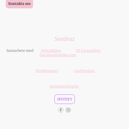
Kontakta oss
Sandraz
Samarbete med
Nöjeskällan
JH Formidling
Dansbandssidan.com
Klubbteamet
LjudGunnar
Homelandstudio
SPOTIFY